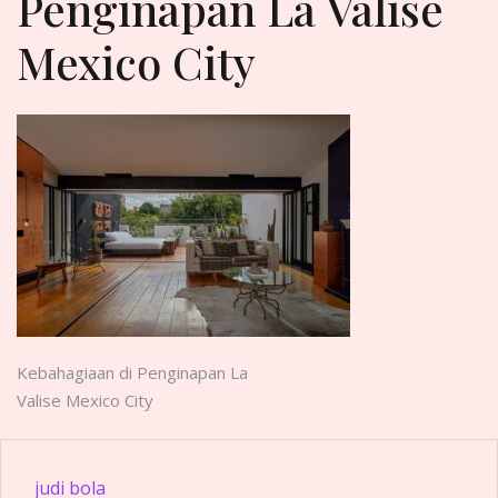
Penginapan La Valise
Mexico City
Post
Kebahagiaan di Penginapan La
Valise Mexico City
navigation
judi bola