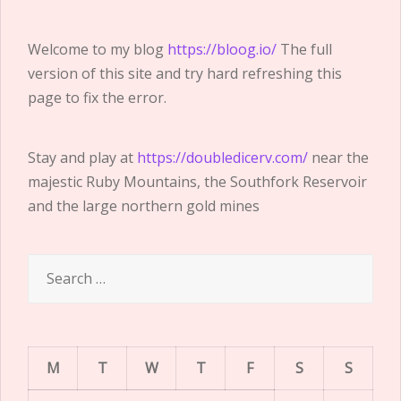
Welcome to my blog
https://bloog.io/
The full
version of this site and try hard refreshing this
page to fix the error.
Stay and play at
https://doubledicerv.com/
near the
majestic Ruby Mountains, the Southfork Reservoir
and the large northern gold mines
Search
for:
M
T
W
T
F
S
S