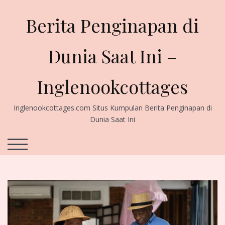
Skip
to
Berita Penginapan di
content
Dunia Saat Ini –
Inglenookcottages
Inglenookcottages.com Situs Kumpulan Berita Penginapan di
Dunia Saat Ini
TOGGLE MOBILE MENU