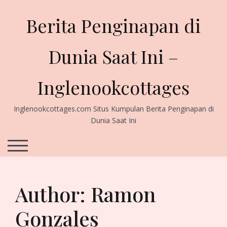
Skip
to
Berita Penginapan di
content
Dunia Saat Ini –
Inglenookcottages
Inglenookcottages.com Situs Kumpulan Berita Penginapan di
Dunia Saat Ini
TOGGLE MOBILE MENU
Author:
Ramon
Gonzales