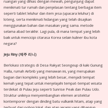
ruangan yang dihias dengan mewah, pengunjung dapat
menikmati tur rumah dan penjelasan tentang berbagai item
seperti tablet leluhur dan item jesa (upacara leluhur) di
loteng, serta menikmati hidangan yang telah disajikan
menggunakan bahan dan masakan yang sama. metode
selama abad terakhir. Lagi pula, di mana tempat yang lebih
baik untuk mencicipi citarasa Korea selain kuliner ibu kota
negara?
Jeju Riny (
제주
리니
)
Berlokasi strategis di Desa Rakyat Seongeup di kaki Gunung
Halla, rumah Airbnb yang menawan ini, yang merupakan
bagian dari kompleks yang lebih besar, menjadi tempat
kemah yang tepat untuk menjelajahi tempat-tempat wisata
terdekat di Pulau Jeju seperti Sunrise Peak dan Pulau Udo.
Struktur uniknya menyeimbangkan elemen arsitektur
kontemporer dengan dinding batu vulkanik hitam, atap yang
terbuat dari pohon lokal, dan atap jerami yang dibangun