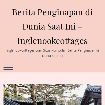
Skip
to
Berita Penginapan di
content
Dunia Saat Ini –
Inglenookcottages
Inglenookcottages.com Situs Kumpulan Berita Penginapan di
Dunia Saat Ini
TOGGLE MOBILE MENU