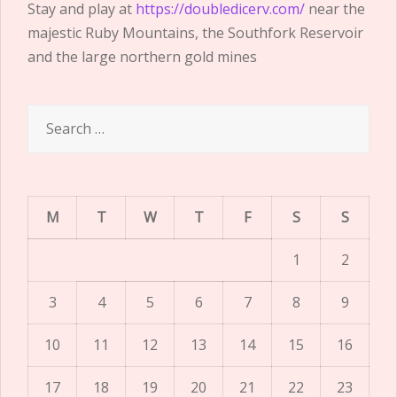
Stay and play at
https://doubledicerv.com/
near the
majestic Ruby Mountains, the Southfork Reservoir
and the large northern gold mines
Search
for:
M
T
W
T
F
S
S
1
2
3
4
5
6
7
8
9
10
11
12
13
14
15
16
17
18
19
20
21
22
23