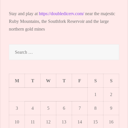
Stay and play at
https://doubledicerv.com/
near the majestic
Ruby Mountains, the Southfork Reservoir and the large
northern gold mines
Search
for:
M
T
W
T
F
S
S
1
2
3
4
5
6
7
8
9
10
11
12
13
14
15
16