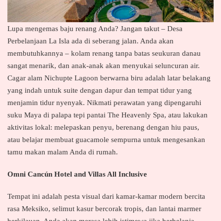
Lupa mengemas baju renang Anda? Jangan takut – Desa
Perbelanjaan La Isla ada di seberang jalan. Anda akan
membutuhkannya – kolam renang tanpa batas seukuran danau
sangat menarik, dan anak-anak akan menyukai seluncuran air.
Cagar alam Nichupte Lagoon berwarna biru adalah latar belakang
yang indah untuk suite dengan dapur dan tempat tidur yang
menjamin tidur nyenyak. Nikmati perawatan yang dipengaruhi
suku Maya di palapa tepi pantai The Heavenly Spa, atau lakukan
aktivitas lokal: melepaskan penyu, berenang dengan hiu paus,
atau belajar membuat guacamole sempurna untuk mengesankan
tamu makan malam Anda di rumah.
Omni Cancún Hotel and Villas All Inclusive
Tempat ini adalah pesta visual dari kamar-kamar modern bercita
rasa Meksiko, selimut kasur bercorak tropis, dan lantai marmer
berkilauan. Anda akan merasa lebih istimewa jika berbelanja