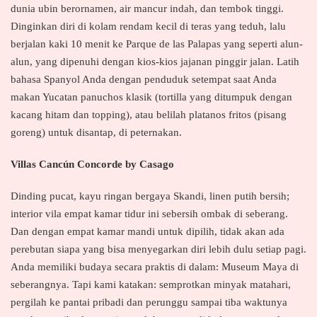
dunia ubin berornamen, air mancur indah, dan tembok tinggi.
Dinginkan diri di kolam rendam kecil di teras yang teduh, lalu
berjalan kaki 10 menit ke Parque de las Palapas yang seperti alun-
alun, yang dipenuhi dengan kios-kios jajanan pinggir jalan. Latih
bahasa Spanyol Anda dengan penduduk setempat saat Anda
makan Yucatan panuchos klasik (tortilla yang ditumpuk dengan
kacang hitam dan topping), atau belilah platanos fritos (pisang
goreng) untuk disantap, di peternakan.
Villas Cancún Concorde by Casago
Dinding pucat, kayu ringan bergaya Skandi, linen putih bersih;
interior vila empat kamar tidur ini sebersih ombak di seberang.
Dan dengan empat kamar mandi untuk dipilih, tidak akan ada
perebutan siapa yang bisa menyegarkan diri lebih dulu setiap pagi.
Anda memiliki budaya secara praktis di dalam: Museum Maya di
seberangnya. Tapi kami katakan: semprotkan minyak matahari,
pergilah ke pantai pribadi dan perunggu sampai tiba waktunya