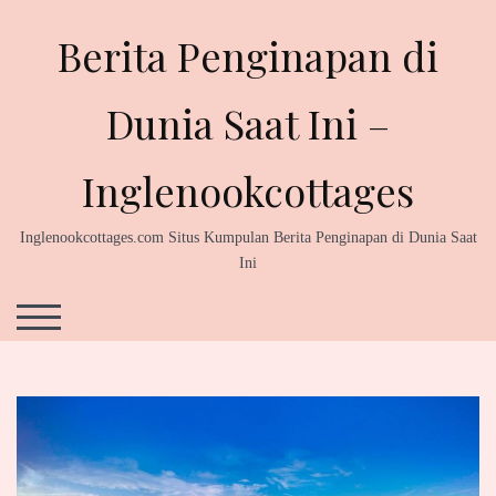
Skip
Berita Penginapan di
to
content
Dunia Saat Ini –
Inglenookcottages
Inglenookcottages.com Situs Kumpulan Berita Penginapan di Dunia Saat
Ini
TOGGLE MOBILE MENU