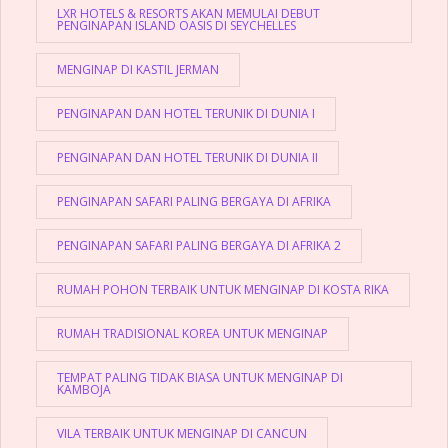
LXR HOTELS & RESORTS AKAN MEMULAI DEBUT
PENGINAPAN ISLAND OASIS DI SEYCHELLES
MENGINAP DI KASTIL JERMAN
PENGINAPAN DAN HOTEL TERUNIK DI DUNIA I
PENGINAPAN DAN HOTEL TERUNIK DI DUNIA II
PENGINAPAN SAFARI PALING BERGAYA DI AFRIKA
PENGINAPAN SAFARI PALING BERGAYA DI AFRIKA 2
RUMAH POHON TERBAIK UNTUK MENGINAP DI KOSTA RIKA
RUMAH TRADISIONAL KOREA UNTUK MENGINAP
TEMPAT PALING TIDAK BIASA UNTUK MENGINAP DI
KAMBOJA
VILA TERBAIK UNTUK MENGINAP DI CANCUN