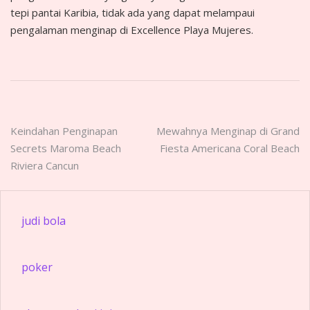
tepi pantai Karibia, tidak ada yang dapat melampaui
pengalaman menginap di Excellence Playa Mujeres.
Post
Keindahan Penginapan
Mewahnya Menginap di Grand
Secrets Maroma Beach
Fiesta Americana Coral Beach
navigation
Riviera Cancun
judi bola
poker