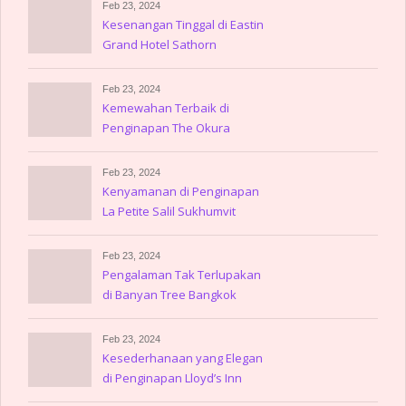
Feb 23, 2024
Kesenangan Tinggal di Eastin
Grand Hotel Sathorn
Feb 23, 2024
Kemewahan Terbaik di
Penginapan The Okura
Prestige Bangkok
Feb 23, 2024
Kenyamanan di Penginapan
La Petite Salil Sukhumvit
Thonglor
Feb 23, 2024
Pengalaman Tak Terlupakan
di Banyan Tree Bangkok
Feb 23, 2024
Kesederhanaan yang Elegan
di Penginapan Lloyd’s Inn