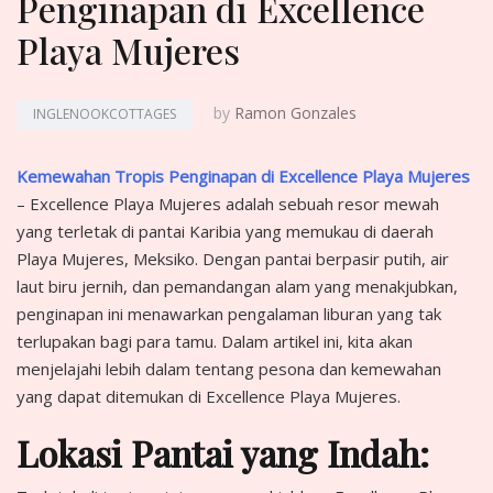
Penginapan di Excellence
Playa Mujeres
by
Ramon Gonzales
INGLENOOKCOTTAGES
Kemewahan Tropis Penginapan di Excellence Playa Mujeres
– Excellence Playa Mujeres adalah sebuah resor mewah
yang terletak di pantai Karibia yang memukau di daerah
Playa Mujeres, Meksiko. Dengan pantai berpasir putih, air
laut biru jernih, dan pemandangan alam yang menakjubkan,
penginapan ini menawarkan pengalaman liburan yang tak
terlupakan bagi para tamu. Dalam artikel ini, kita akan
menjelajahi lebih dalam tentang pesona dan kemewahan
yang dapat ditemukan di Excellence Playa Mujeres.
Lokasi Pantai yang Indah: