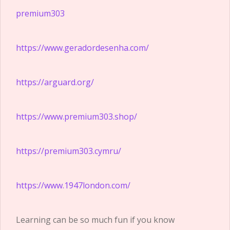
premium303
https://www.geradordesenha.com/
https://arguard.org/
https://www.premium303.shop/
https://premium303.cymru/
https://www.1947london.com/
Learning can be so much fun if you know