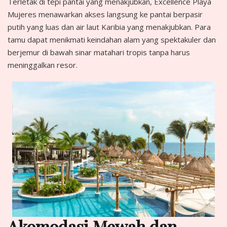
Terletak di tepi pantai yang menakjubkan, Excellence Playa
Mujeres menawarkan akses langsung ke pantai berpasir
putih yang luas dan air laut Karibia yang menakjubkan. Para
tamu dapat menikmati keindahan alam yang spektakuler dan
berjemur di bawah sinar matahari tropis tanpa harus
meninggalkan resor.
Akomodasi Mewah dan