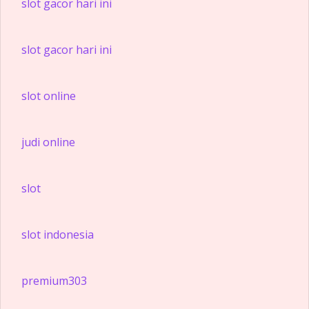
slot gacor hari ini
slot gacor hari ini
slot online
judi online
slot
slot indonesia
premium303