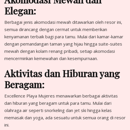
Elegan:
Berbagai jenis akomodasi mewah ditawarkan oleh resor ini,
semua dirancang dengan cermat untuk memberikan
kenyamanan terbaik bagi para tamu. Mulai dari kamar-kamar
dengan pemandangan taman yang hijau hingga suite-suites
mewah dengan kolam renang pribadi, setiap akomodasi
mencerminkan kemewahan dan kesempurnaan.
Aktivitas dan Hiburan yang
Beragam:
Excellence Playa Mujeres menawarkan berbagai aktivitas
dan hiburan yang beragam untuk para tamu. Mulai dari
olahraga air seperti snorkeling dan jet ski hingga kelas
memasak dan yoga, ada sesuatu untuk semua orang di resor
ini.