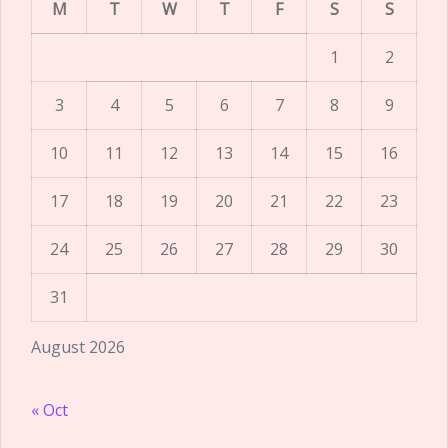
M
T
W
T
F
S
S
1
2
3
4
5
6
7
8
9
10
11
12
13
14
15
16
17
18
19
20
21
22
23
24
25
26
27
28
29
30
31
August 2026
« Oct