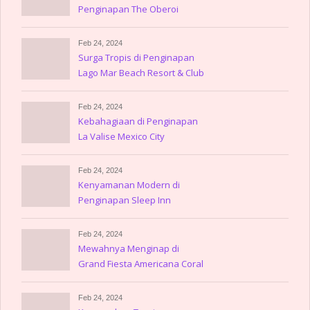
Penginapan The Oberoi
Lombok
Feb 24, 2024
Surga Tropis di Penginapan
Lago Mar Beach Resort & Club
Feb 24, 2024
Kebahagiaan di Penginapan
La Valise Mexico City
Feb 24, 2024
Kenyamanan Modern di
Penginapan Sleep Inn
Villahermosa
Feb 24, 2024
Mewahnya Menginap di
Grand Fiesta Americana Coral
Beach
Feb 24, 2024