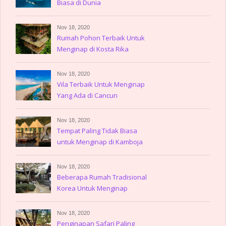
Biasa di Dunia
Nov 18, 2020
Rumah Pohon Terbaik Untuk
Menginap di Kosta Rika
Nov 18, 2020
Vila Terbaik Untuk Menginap
Yang Ada di Cancun
Nov 18, 2020
Tempat Paling Tidak Biasa
untuk Menginap di Kamboja
Nov 18, 2020
Beberapa Rumah Tradisional
Korea Untuk Menginap
Nov 18, 2020
Penginapan Safari Paling