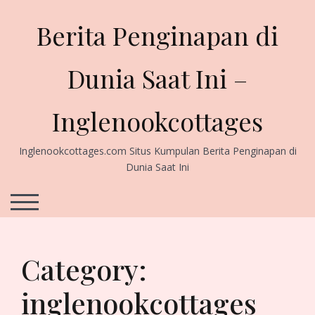
Skip
to
Berita Penginapan di
content
Dunia Saat Ini –
Inglenookcottages
Inglenookcottages.com Situs Kumpulan Berita Penginapan di
Dunia Saat Ini
TOGGLE MOBILE MENU
Category:
inglenookcottages