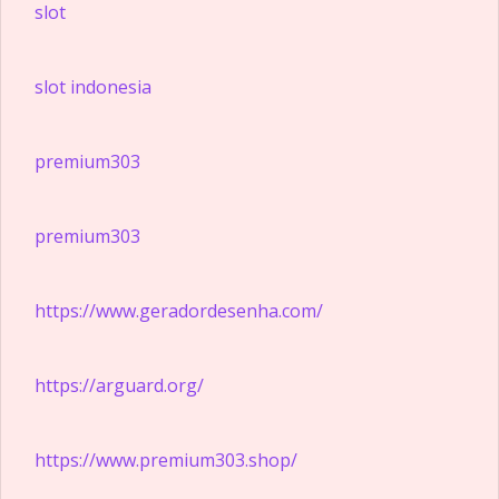
slot
slot indonesia
premium303
premium303
https://www.geradordesenha.com/
https://arguard.org/
https://www.premium303.shop/