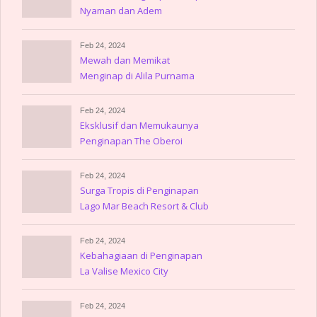
Nyaman dan Adem
Feb 24, 2024
Mewah dan Memikat
Menginap di Alila Purnama
Feb 24, 2024
Eksklusif dan Memukaunya
Penginapan The Oberoi
Lombok
Feb 24, 2024
Surga Tropis di Penginapan
Lago Mar Beach Resort & Club
Feb 24, 2024
Kebahagiaan di Penginapan
La Valise Mexico City
Feb 24, 2024