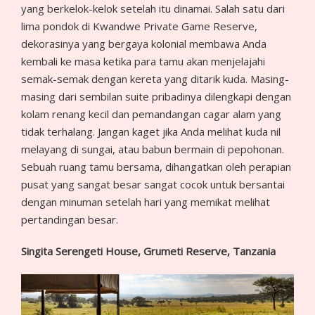
yang berkelok-kelok setelah itu dinamai. Salah satu dari
lima pondok di Kwandwe Private Game Reserve,
dekorasinya yang bergaya kolonial membawa Anda
kembali ke masa ketika para tamu akan menjelajahi
semak-semak dengan kereta yang ditarik kuda. Masing-
masing dari sembilan suite pribadinya dilengkapi dengan
kolam renang kecil dan pemandangan cagar alam yang
tidak terhalang. Jangan kaget jika Anda melihat kuda nil
melayang di sungai, atau babun bermain di pepohonan.
Sebuah ruang tamu bersama, dihangatkan oleh perapian
pusat yang sangat besar sangat cocok untuk bersantai
dengan minuman setelah hari yang memikat melihat
pertandingan besar.
Singita Serengeti House, Grumeti Reserve, Tanzania