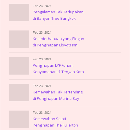
Feb 23, 2024
Pengalaman Tak Terlupakan
di Banyan Tree Bangkok
Feb 23, 2024
Kesederhanaan yang Elegan
di Penginapan Lloyd’s Inn
Feb 23, 2024
Penginapan LYF Funan,
Kenyamanan di Tengah Kota
Feb 23, 2024
Kemewahan Tak Tertandingi
di Penginapan Marina Bay
Sands
Feb 23, 2024
Kemewahan Sejati
Penginapan The Fullerton