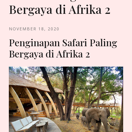
Bergaya di Afrika 2
NOVEMBER 18, 2020
Penginapan Safari Paling
Bergaya di Afrika 2