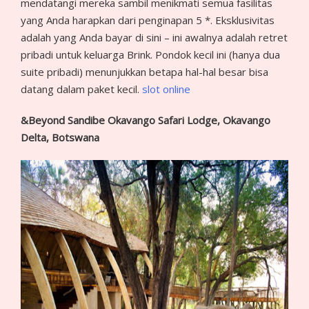
mendatangi mereka sambil menikmati semua fasilitas
yang Anda harapkan dari penginapan 5 *. Eksklusivitas
adalah yang Anda bayar di sini – ini awalnya adalah retret
pribadi untuk keluarga Brink. Pondok kecil ini (hanya dua
suite pribadi) menunjukkan betapa hal-hal besar bisa
datang dalam paket kecil.
slot online
&Beyond Sandibe Okavango Safari Lodge, Okavango
Delta, Botswana