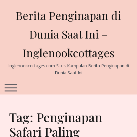
Skip
to
Berita Penginapan di
content
Dunia Saat Ini –
Inglenookcottages
Inglenookcottages.com Situs Kumpulan Berita Penginapan di
Dunia Saat Ini
TOGGLE MOBILE MENU
Tag:
Penginapan
Safari Paling