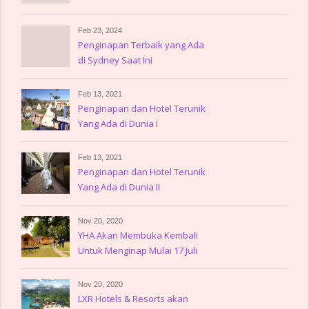
Feb 23, 2024
Penginapan Terbaik yang Ada
di Sydney Saat Ini
Feb 13, 2021
Penginapan dan Hotel Terunik
Yang Ada di Dunia I
Feb 13, 2021
Penginapan dan Hotel Terunik
Yang Ada di Dunia II
Nov 20, 2020
YHA Akan Membuka Kembali
Untuk Menginap Mulai 17 Juli
Nov 20, 2020
LXR Hotels & Resorts akan