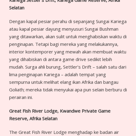
Selatan
Dengan kapal pesiar perahu di sepanjang Sungai Kariega
atau kapal pesiar dayung menyusuri Sungai Bushman
yang ditawarkan, akan sulit untuk menghabiskan waktu di
penginapan. Tetapi bagi mereka yang melakukannya,
interior kontemporer yang mewah akan membuat waktu
yang dihabiskan di antara game drive sedikit lebih
mudah. Surga ahli burung, Settler’s Drift – salah satu dari
lima penginapan Kariega – adalah tempat yang
sempurna untuk melihat elang ikan Afrika dan bangau
Goliath; mereka tidak menyukai apa pun selain berburu di
perairan ini.
Great Fish River Lodge, Kwandwe Private Game
Reserve, Afrika Selatan
The Great Fish River Lodge menghadap ke badan air