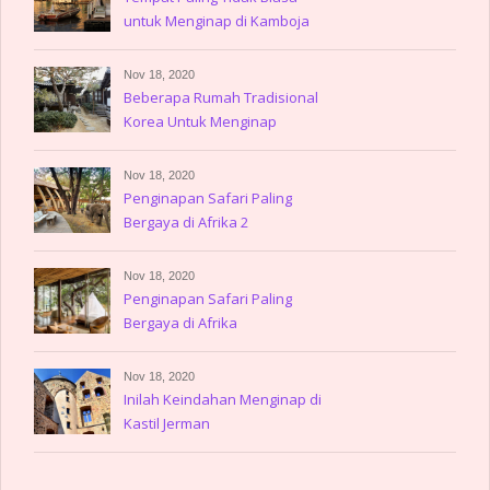
untuk Menginap di Kamboja
Nov 18, 2020
Beberapa Rumah Tradisional
Korea Untuk Menginap
Nov 18, 2020
Penginapan Safari Paling
Bergaya di Afrika 2
Nov 18, 2020
Penginapan Safari Paling
Bergaya di Afrika
Nov 18, 2020
Inilah Keindahan Menginap di
Kastil Jerman