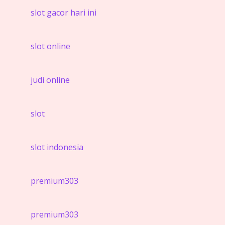
slot gacor hari ini
slot online
judi online
slot
slot indonesia
premium303
premium303