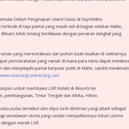
i terletak di tepi pantai yang masih asli di bagian selatan Mahe,
Bleues teluk tenang berkilauan dengan perairan dangkal yang
aruman yang merevitalisasi dari pohon buah-buahan di sekitarnya,
at peristirahatan yang ramah di mana para tamu dapat menikma
an menjelajahi pantai berpasir putih di Mahe, sambil menikmati
www.mustangcontracting.com
janjian untuk membawa LXR Hotels & Resorts ke
en, pembangunan, Timur Tengah dan Afrika, Hilton.
pulau-pulau tersebut dan daya tarik destinasi yang abadi sebagai
agi wisatawan dunia yang cerdas menjadikannya lokasi utama
 dengan merek LXR.