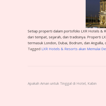
Setiap properti dalam portofolio LXR Hotels & 
dari tempat, sejarah, dan tradisinya. Properti L
termasuk London, Dubai, Bodrum, dan Anguilla, 
Tagged
LXR Hotels & Resorts akan Memulai Deb
Post
Apakah Aman untuk Tinggal di Hotel, Kabin
navigation