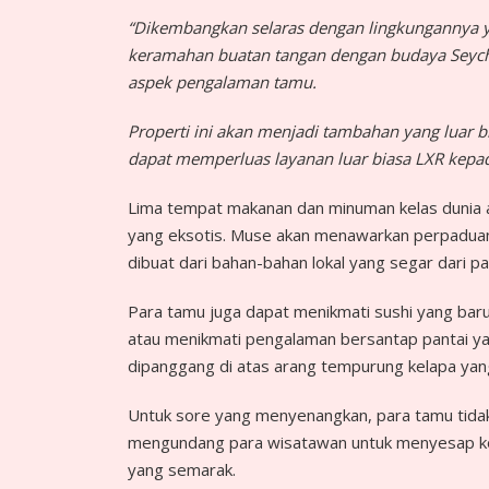
“Dikembangkan selaras dengan lingkungannya 
keramahan buatan tangan dengan budaya Seyche
aspek pengalaman tamu.
Properti ini akan menjadi tambahan yang luar 
dapat memperluas layanan luar biasa LXR kepad
Lima tempat makanan dan minuman kelas dunia a
yang eksotis. Muse akan menawarkan perpaduan 
dibuat dari bahan-bahan lokal yang segar dari p
Para tamu juga dapat menikmati sushi yang baru
atau menikmati pengalaman bersantap pantai ya
dipanggang di atas arang tempurung kelapa yan
Untuk sore yang menyenangkan, para tamu tidak p
mengundang para wisatawan untuk menyesap kokt
yang semarak.