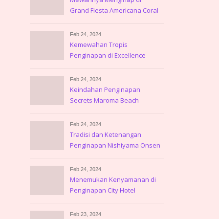
Grand Fiesta Americana Coral
Beach
Feb 24, 2024
Kemewahan Tropis
Penginapan di Excellence
Playa Mujeres
Feb 24, 2024
Keindahan Penginapan
Secrets Maroma Beach
Riviera Cancun
Feb 24, 2024
Tradisi dan Ketenangan
Penginapan Nishiyama Onsen
Keiunkan
Feb 24, 2024
Menemukan Kenyamanan di
Penginapan City Hotel
Amerika
Feb 23, 2024