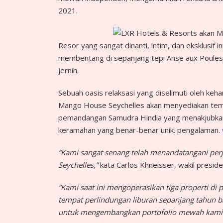
2021.
Resor yang sangat dinanti, intim, dan eksklusif in
membentang di sepanjang tepi Anse aux Poules 
jernih.
Sebuah oasis relaksasi yang diselimuti oleh keh
Mango House Seychelles akan menyediakan temp
pemandangan Samudra Hindia yang menakjubkan d
keramahan yang benar-benar unik. pengalaman.
“Kami sangat senang telah menandatangani per
Seychelles,”
kata Carlos Khneisser, wakil presid
“Kami saat ini mengoperasikan tiga properti di 
tempat perlindungan liburan sepanjang tahun b
untuk mengembangkan portofolio mewah kami