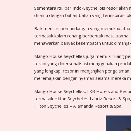
Sementara itu, bar Indo-Seychellois resor akan m
diramu dengan bahan-bahan yang terinspirasi ol
Baik mencari pemandangan yang memukau atau ke
termasuk kolam renang berbentuk mata utama, 
menawarkan banyak kesempatan untuk dimanjakan
Mango House Seychelles juga memiliki ruang p
terapi yang dipersonalisasi menggunakan prod
yang lengkap, resor ini menjanjikan pengalaman
meremajakan dengan nyaman selama mereka m
Mango House Seychelles, LXR Hotels and Resort
termasuk Hilton Seychelles Labriz Resort & Spa
Hilton Seychelles – Allamanda Resort & Spa.