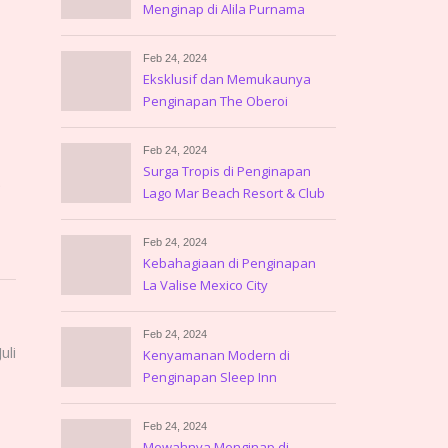
Menginap di Alila Purnama
Feb 24, 2024
Eksklusif dan Memukaunya
Penginapan The Oberoi
Lombok
Feb 24, 2024
Surga Tropis di Penginapan
.
Lago Mar Beach Resort & Club
Feb 24, 2024
Kebahagiaan di Penginapan
La Valise Mexico City
Feb 24, 2024
uli
Kenyamanan Modern di
Penginapan Sleep Inn
Villahermosa
Feb 24, 2024
Mewahnya Menginap di