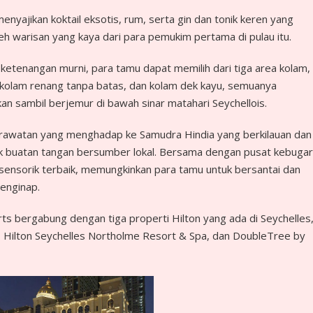
enyajikan koktail eksotis, rum, serta gin dan tonik keren yang
eh warisan yang kaya dari para pemukim pertama di pulau itu.
tenangan murni, para tamu dapat memilih dari tiga area kolam,
kolam renang tanpa batas, dan kolam dek kayu, semuanya
 sambil berjemur di bawah sinar matahari Seychellois.
erawatan yang menghadap ke Samudra Hindia yang berkilauan dan
uk buatan tangan bersumber lokal. Bersama dengan pusat kebuga
 sensorik terbaik, memungkinkan para tamu untuk bersantai dan
enginap.
s bergabung dengan tiga properti Hilton yang ada di Seychelles
, Hilton Seychelles Northolme Resort & Spa, dan DoubleTree by