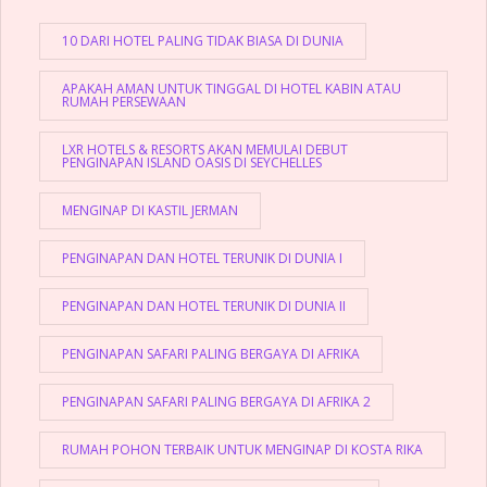
10 DARI HOTEL PALING TIDAK BIASA DI DUNIA
APAKAH AMAN UNTUK TINGGAL DI HOTEL KABIN ATAU
RUMAH PERSEWAAN
LXR HOTELS & RESORTS AKAN MEMULAI DEBUT
PENGINAPAN ISLAND OASIS DI SEYCHELLES
MENGINAP DI KASTIL JERMAN
PENGINAPAN DAN HOTEL TERUNIK DI DUNIA I
PENGINAPAN DAN HOTEL TERUNIK DI DUNIA II
PENGINAPAN SAFARI PALING BERGAYA DI AFRIKA
PENGINAPAN SAFARI PALING BERGAYA DI AFRIKA 2
RUMAH POHON TERBAIK UNTUK MENGINAP DI KOSTA RIKA