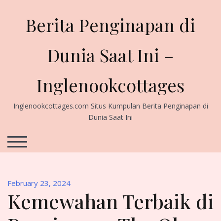
Skip
to
Berita Penginapan di
content
Dunia Saat Ini –
Inglenookcottages
Inglenookcottages.com Situs Kumpulan Berita Penginapan di
Dunia Saat Ini
TOGGLE MOBILE MENU
February 23, 2024
Kemewahan Terbaik di