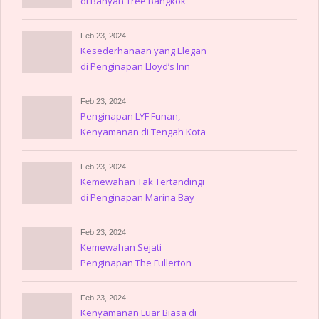
di Banyan Tree Bangkok
Feb 23, 2024
Kesederhanaan yang Elegan
di Penginapan Lloyd’s Inn
Feb 23, 2024
Penginapan LYF Funan,
Kenyamanan di Tengah Kota
Feb 23, 2024
Kemewahan Tak Tertandingi
di Penginapan Marina Bay
Sands
Feb 23, 2024
Kemewahan Sejati
Penginapan The Fullerton
Hotel Singapore
Feb 23, 2024
Kenyamanan Luar Biasa di