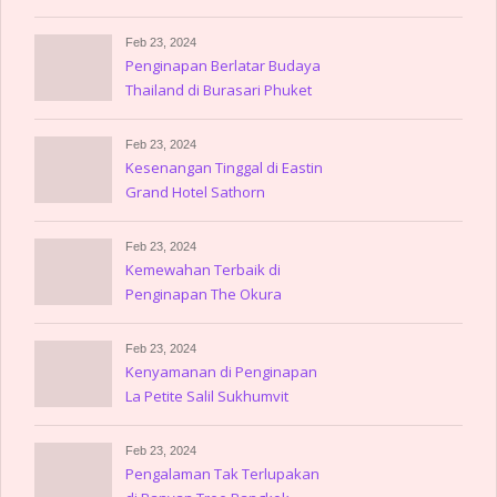
Amsterdam
Feb 23, 2024
Penginapan Berlatar Budaya
Thailand di Burasari Phuket
Feb 23, 2024
Kesenangan Tinggal di Eastin
Grand Hotel Sathorn
Feb 23, 2024
Kemewahan Terbaik di
Penginapan The Okura
Prestige Bangkok
Feb 23, 2024
Kenyamanan di Penginapan
La Petite Salil Sukhumvit
Thonglor
Feb 23, 2024
Pengalaman Tak Terlupakan