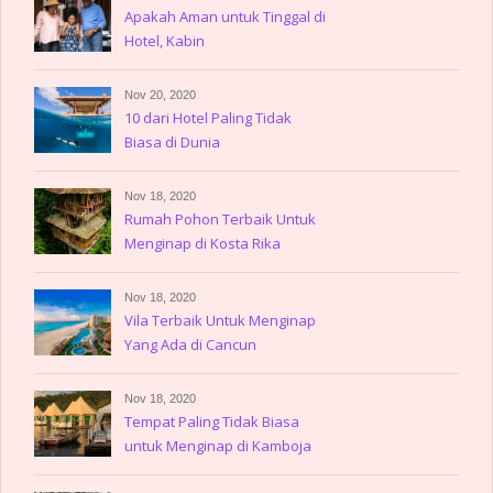
Apakah Aman untuk Tinggal di
Hotel, Kabin
Nov 20, 2020
10 dari Hotel Paling Tidak
Biasa di Dunia
Nov 18, 2020
Rumah Pohon Terbaik Untuk
Menginap di Kosta Rika
Nov 18, 2020
Vila Terbaik Untuk Menginap
Yang Ada di Cancun
Nov 18, 2020
Tempat Paling Tidak Biasa
untuk Menginap di Kamboja