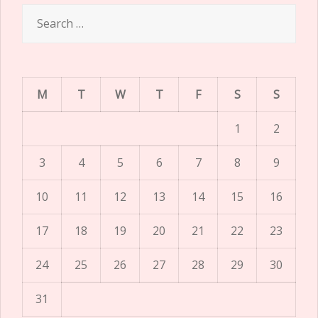
Search
for:
M
T
W
T
F
S
S
1
2
3
4
5
6
7
8
9
10
11
12
13
14
15
16
17
18
19
20
21
22
23
24
25
26
27
28
29
30
31