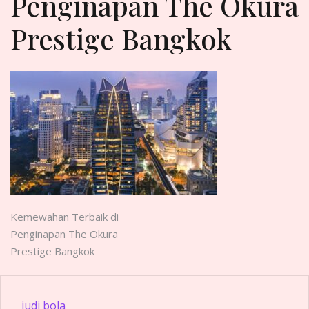
Penginapan The Okura
Prestige Bangkok
Post
Kemewahan Terbaik di
Penginapan The Okura
navigation
Prestige Bangkok
judi bola