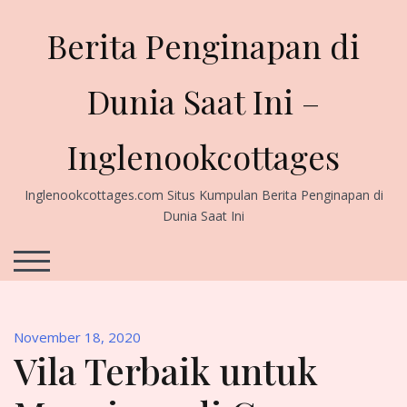
Skip
to
Berita Penginapan di
content
Dunia Saat Ini –
Inglenookcottages
Inglenookcottages.com Situs Kumpulan Berita Penginapan di
Dunia Saat Ini
TOGGLE MOBILE MENU
November 18, 2020
Vila Terbaik untuk