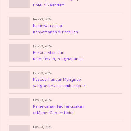
Hotel di Zaandam
Feb 23, 2024
Kemewahan dan
Kenyamanan di Postillion
Hotel Amsterdam
Feb 23, 2024
Pesona Alam dan
Ketenangan, Penginapan di
Gulpen
Feb 23, 2024
Kesederhanaan Menginap
yang Berkelas di Ambassade
Hotel
Feb 23, 2024
Kemewahan Tak Terlupakan
di Monet Garden Hotel
Amsterdam
Feb 23, 2024