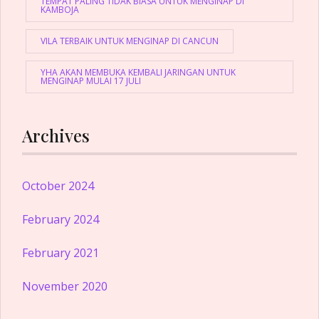
TEMPAT PALING TIDAK BIASA UNTUK MENGINAP DI
KAMBOJA
VILA TERBAIK UNTUK MENGINAP DI CANCUN
YHA AKAN MEMBUKA KEMBALI JARINGAN UNTUK
MENGINAP MULAI 17 JULI
Archives
October 2024
February 2024
February 2021
November 2020