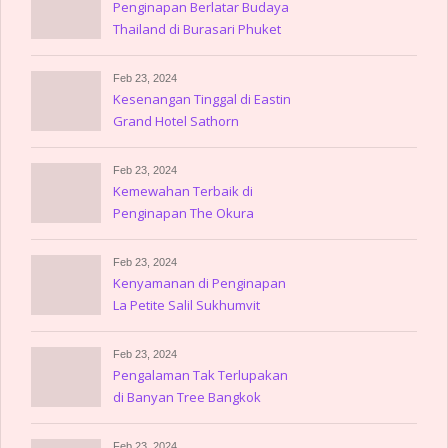
Penginapan Berlatar Budaya
Thailand di Burasari Phuket
Feb 23, 2024
Kesenangan Tinggal di Eastin
Grand Hotel Sathorn
Feb 23, 2024
Kemewahan Terbaik di
Penginapan The Okura
Prestige Bangkok
Feb 23, 2024
Kenyamanan di Penginapan
La Petite Salil Sukhumvit
Thonglor
Feb 23, 2024
Pengalaman Tak Terlupakan
di Banyan Tree Bangkok
Feb 23, 2024