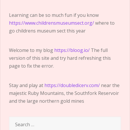
Learning can be so much fun if you know
https://www.childrensmuseumsect.org/
where to
go childrens museum sect this year
Welcome to my blog
https://bloog.io/
The full
version of this site and try hard refreshing this
page to fix the error.
Stay and play at
https://doubledicerv.com/
near the
majestic Ruby Mountains, the Southfork Reservoir
and the large northern gold mines
Search
for: